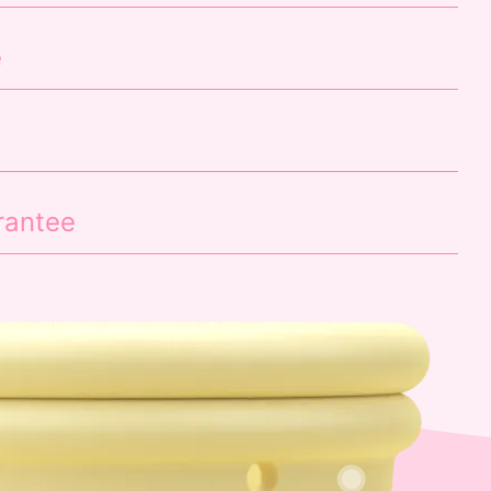
e
rantee