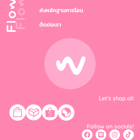
ส่งหลักฐานการโอน
ติดต่อเรา
Let's shop all
Follow on socials!