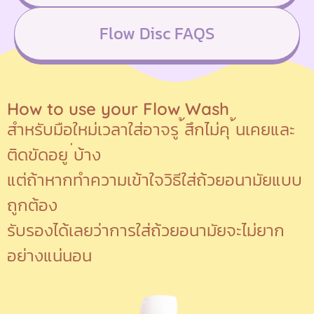
Flow Disc FAQS
How to use your Flow Wash
สําหรับมือใหม่เวลาใส่อาจรู ้สึกไม่คุ ้นเคยและ
ติดขัดอยู ่บ้าง
แต่ถ้าหากทําความเข้าใจวิธีใส่ถ้วยอนามัยแบบ
ถูกต้อง
รับรองได้เลยว่าการใส่ถ้วยอนามัยจะไม่ยาก
อย่างแน่นอน