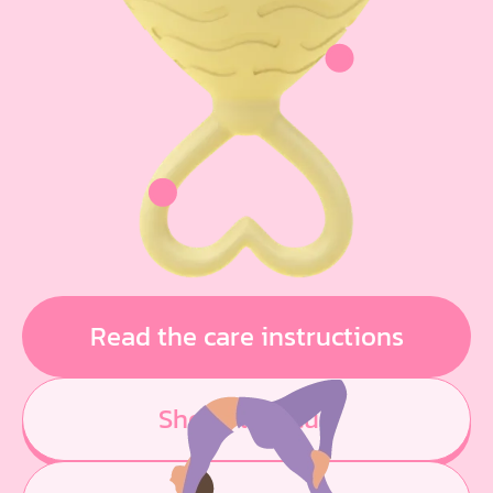
Read the care instructions
Shop Flow Cup