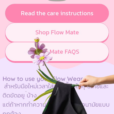
Read the care instructions
Shop Flow Mate
Flow Mate FAQS
How to use your Flow Wear
สําหรับมือใหม่เวลาใส่อาจรู ้สึกไม่คุ ้นเคยและ
ติดขัดอยู ่บ้าง
แต่ถ้าหากทําความเข้าใจวิธีใส่ถ้วยอนามัยแบบ
ถูกต้อง