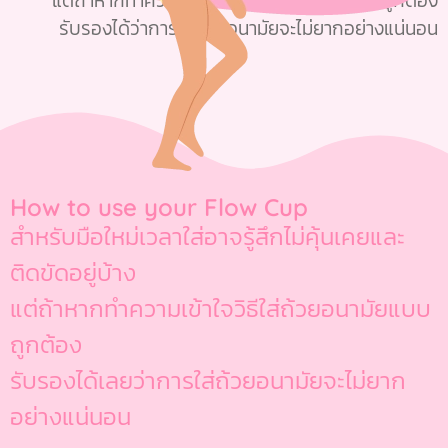
แต่ถ้าหากทำความเข้าใจวิธีใส่ถ้วยอนามัยแบบถูกต้อง
รับรองได้ว่าการใส่ถ้วยอนามัยจะไม่ยากอย่างแน่นอน
How to use your Flow Cup
สำหรับมือใหม่เวลาใส่อาจรู้สึกไม่คุ้นเคยและ
ติดขัดอยู่บ้าง
แต่ถ้าหากทำความเข้าใจวิธีใส่ถ้วยอนามัยแบบ
ถูกต้อง
รับรองได้เลยว่าการใส่ถ้วยอนามัยจะไม่ยาก
อย่างแน่นอน