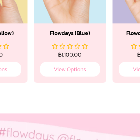
ellow)
Flowdays (Blue)
Flowd
00
฿
1,100.00
ons
View Options
Vi