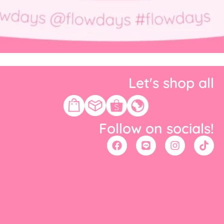
Let's shop all
Follow on socials!