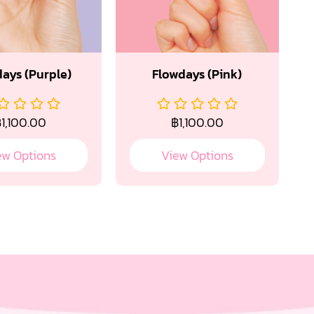
ays (Purple)
Flowdays (Pink)
฿
1,100.00
฿
1,100.00
ew Options
View Options