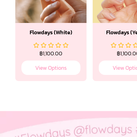
Flowdays (White)
Flowdays (Y
฿
1,100.00
฿
1,100.
View Options
View Opti